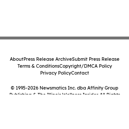
About
Press Release Archive
Submit Press Release
Terms & Conditions
Copyright/DMCA Policy
Privacy Policy
Contact
© 1995-2026 Newsmatics Inc. dba Affinity Group
Publishing & The Illinois Wellness Insider. All Rights
Reserved.
Cookie Settings / Your Privacy Choices