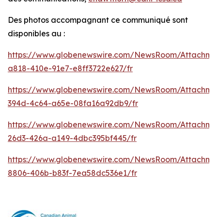
Des photos accompagnant ce communiqué sont
disponibles au :
https://www.globenewswire.com/NewsRoom/Attachm
a818-410e-91e7-e8ff3722e627/fr
https://www.globenewswire.com/NewsRoom/Attachme
394d-4c64-a65e-08fa16a92db9/fr
https://www.globenewswire.com/NewsRoom/Attachm
26d3-426a-a149-4dbc395bf445/fr
https://www.globenewswire.com/NewsRoom/Attachme
8806-406b-b83f-7ea58dc536e1/fr